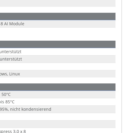
-8 AI Module
unterstützt
unterstützt
ows, Linux
s 50°C
bis 85°C
 95%, nicht kondensierend
xpress 3.0 x 8