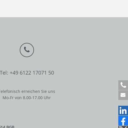
Tel: +49 6122 17071 50
+
4
Telefonisch erreichen Sie uns
9
Mo-Fr von 8.00-17.00 Uhr
6
1
2
2
1
§14 BGB.