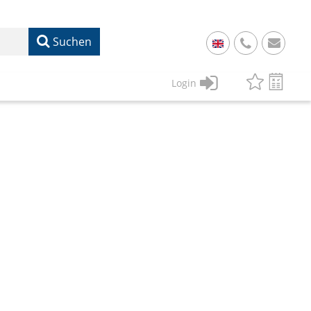
Suchen
+
49
Login
61
22
17
07
1
50