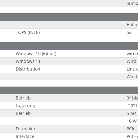
Sunix
Halio
TOPS (INT8)
52
Windows 10 (64-bit)
wird 
Windows 11
Wird 
Distribution
Linux
Wind
Betrieb
0° bi
Lagerung
-20° 
Betrieb
5 bis
16 W
Formfaktor
PCIe
Interface
PCI E