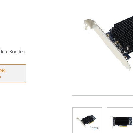
eldete Kunden
eis
n