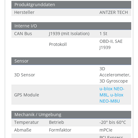
Produktgrunddaten
Hersteller
ANTZER TECH
Interne I/O
CAN Bus
J1939 (mit Isolation)
1 St
OBD-II, SAE
Protokoll
J1939
Sensor
3D
3D Sensor
Accelerometer,
3D Gyroscope
u-blox NEO-
GPS Module
M8L, u-blox
NEO-M8U
Mechanik / Umgebung
Temperatur
Betrieb
-20° bis 60°C
Abmaße
Formfaktor
mPCIe
PCI Express,