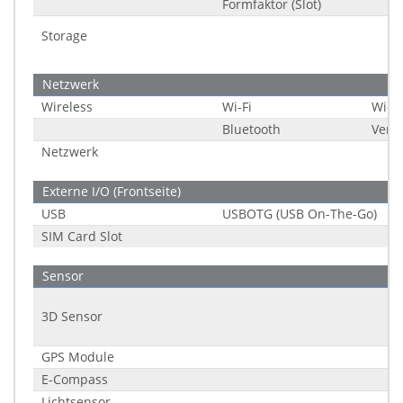
Formfaktor (Slot)
Storage
Netzwerk
Wireless
Wi-Fi
Wi-Fi
Bluetooth
Versi
Netzwerk
Externe I/O (Frontseite)
USB
USBOTG (USB On-The-Go)
SIM Card Slot
Sensor
3D Sensor
GPS Module
E-Compass
Lichtsensor