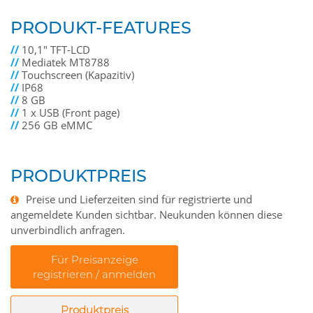
PRODUKT-FEATURES
//
10,1" TFT-LCD
//
Mediatek MT8788
//
Touchscreen (Kapazitiv)
//
IP68
//
8 GB
//
1 x USB (Front page)
//
256 GB eMMC
PRODUKTPREIS
Preise und Lieferzeiten sind für registrierte und
angemeldete Kunden sichtbar. Neukunden können diese
unverbindlich anfragen.
Für Preisanzeige
registrieren / anmelden
Produktpreis