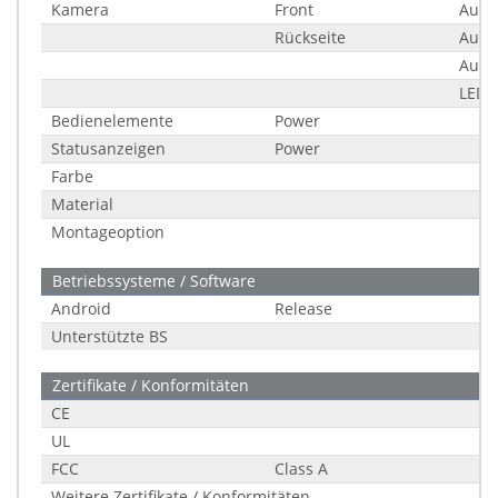
Kamera
Front
Aufl
Rückseite
Aufl
Auto
LED 
Bedienelemente
Power
Statusanzeigen
Power
Farbe
Material
Montageoption
Betriebssysteme / Software
Android
Release
Unterstützte BS
Zertifikate / Konformitäten
CE
UL
FCC
Class A
Weitere Zertifikate / Konformitäten