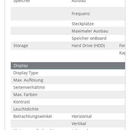
Speicher
Aufbau
Frequenz
Steckplätze
Maximaler Ausbau
Speicher onBoard
Storage
Hard Drive (HDD)
Formf
Kapaz
Display
Display Type
Max. Auflösung
Seitenverhältnis
Max. Farben
Kontrast
Leuchtdichte
Betrachtungswinkel
Horizontal
Vertikal