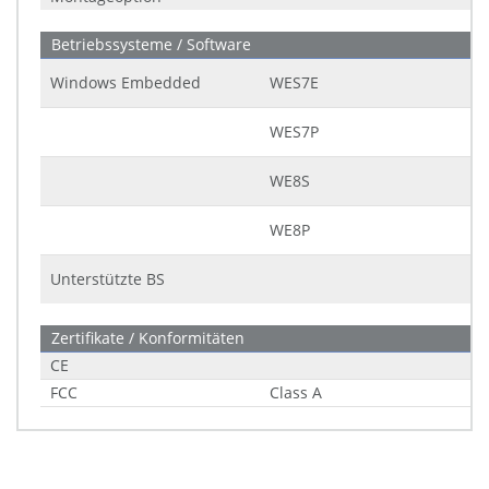
Betriebssysteme / Software
Windows Embedded
WES7E
WES7P
WE8S
WE8P
Unterstützte BS
Zertifikate / Konformitäten
CE
FCC
Class A