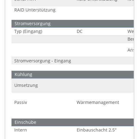
RAID Unterstützung
Stromversorgung
Typ (Eingang)
DC
Weitb
Berei
Ansc
Stromversorgung - Eingang
Kühlung
Umsetzung
Passiv
Wärmemanagement
Einschübe
Intern
Einbauschacht 2.5"