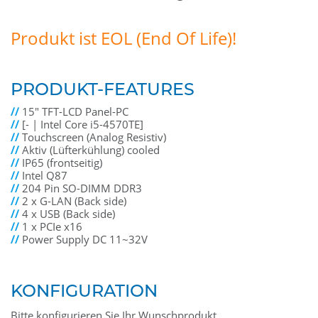
Produkt ist EOL (End Of Life)!
PRODUKT-FEATURES
//
15" TFT-LCD Panel-PC
//
[- | Intel Core i5-4570TE]
//
Touchscreen (Analog Resistiv)
//
Aktiv (Lüfterkühlung) cooled
//
IP65 (frontseitig)
//
Intel Q87
//
204 Pin SO-DIMM DDR3
//
2 x G-LAN (Back side)
//
4 x USB (Back side)
//
1 x PCIe x16
//
Power Supply DC 11~32V
KONFIGURATION
Bitte konfigurieren Sie Ihr Wunschprodukt.