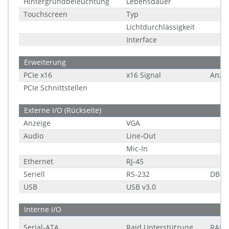
Hintergrundbeleuchtung
Lebensdauer
Touchscreen
Typ
Lichtdurchlässigkeit
Interface
Erweiterung
PCIe x16
x16 Signal
Anza
PCIe Schnittstellen
Externe I/O (Rückseite)
Anzeige
VGA
Audio
Line-Out
Mic-In
Ethernet
RJ-45
Seriell
RS-232
DB-9
USB
USB v3.0
Interne I/O
Serial-ATA
Raid Unterstützung
RAID 