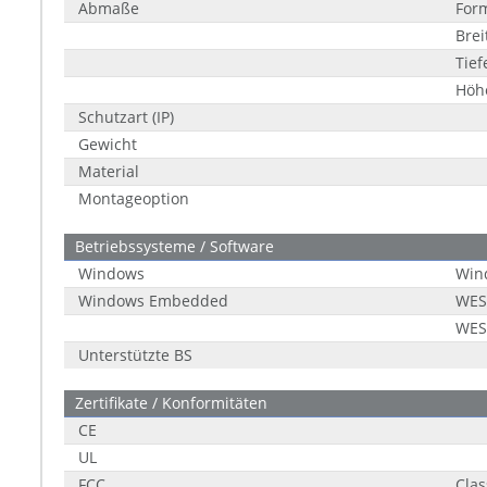
Abmaße
For
Brei
Tief
Höh
Schutzart (IP)
Gewicht
Material
Montageoption
Betriebssysteme / Software
Windows
Wind
Windows Embedded
WES
WES
Unterstützte BS
Zertifikate / Konformitäten
CE
UL
FCC
Clas