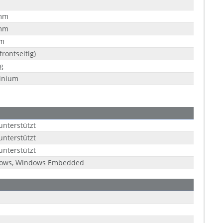
mm
mm
m
frontseitig)
g
inium
unterstützt
unterstützt
unterstützt
ows, Windows Embedded