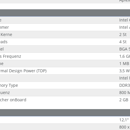
e
Intel
mmer
Intel
 Kerne
2 St
eads
4 St
el
BGA 
is Frequenz
1,6 G
he
1 MB
rmal Design Power (TDP)
3,5 W
Intel
ory Type
DDR3
quenz
800 
icher onBoard
2 GB
12,1"
800 x