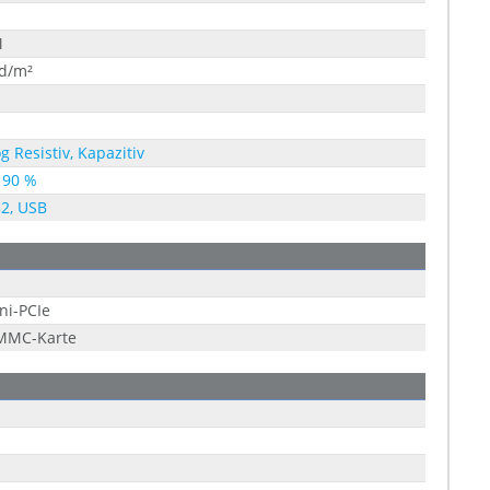
M
cd/m²
g Resistiv, Kapazitiv
 90 %
2, USB
ni-PCIe
 MMC-Karte