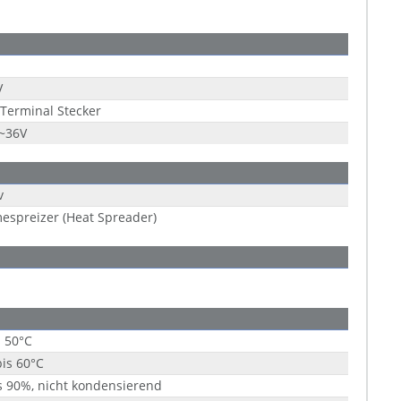
V
 Terminal Stecker
9~36V
v
spreizer (Heat Spreader)
s 50°C
bis 60°C
s 90%, nicht kondensierend