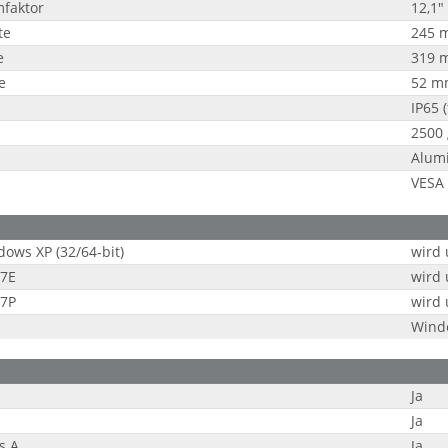
mfaktor
12,1"
te
245 
e
319 
e
52 m
IP65 (
2500 
Alum
VESA
ows XP (32/64-bit)
wird 
7E
wird 
7P
wird 
Wind
Ja
Ja
s A
Ja