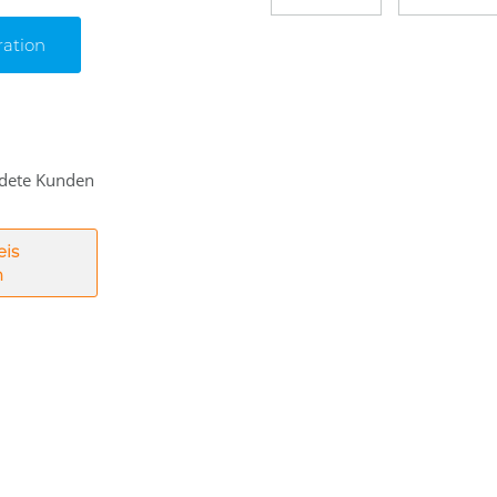
ration
eldete Kunden
eis
n