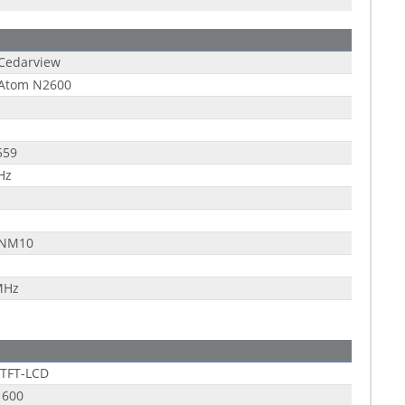
 Cedarview
 Atom N2600
559
Hz
 NM10
MHz
 TFT-LCD
 600