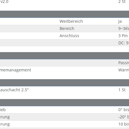
v2.0
2 St
Weitbereich
Ja
Bereich
9~36
Anschluss
3 Pin
DC: 
Passi
memanagement
Wärme
auschacht 2.5"
1 St
ieb
0° bi
erung
-20° 
erung
10 bi