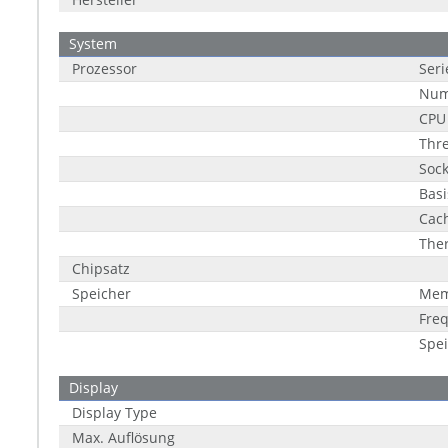
System
Prozessor
Seri
Nu
CPU
Thr
Sock
Bas
Cac
The
Chipsatz
Speicher
Mem
Fre
Spe
Display
Display Type
Max. Auflösung