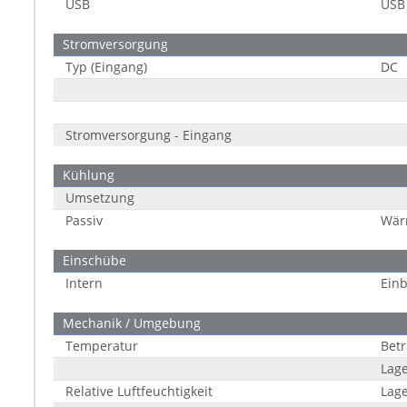
USB
USB 
Stromversorgung
Typ (Eingang)
DC
Stromversorgung - Eingang
Kühlung
Umsetzung
Passiv
Wär
Einschübe
Intern
Einb
Mechanik / Umgebung
Temperatur
Betr
Lag
Relative Luftfeuchtigkeit
Lag