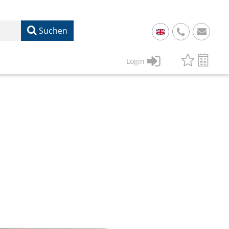
Suchen
+
49
Login
61
22
17
07
1
50