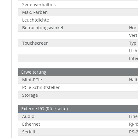
Seitenverhältnis
Max. Farben
Leuchtdichte
Betrachtungswinkel
Hori
Vert
Touchscreen
Typ
Lich
Inte
Erweiterung
Mini-PCIe
Halb
PCIe Schnittstellen
Storage
Externe I/O (Rückseite)
Audio
Line
Ethernet
RJ-4
Seriell
RS-