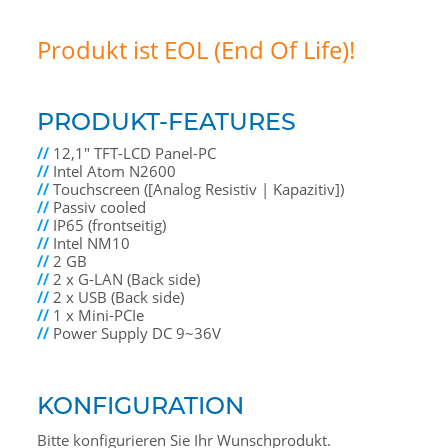
Produkt ist EOL (End Of Life)!
PRODUKT-FEATURES
//
12,1" TFT-LCD Panel-PC
//
Intel Atom N2600
//
Touchscreen ([Analog Resistiv | Kapazitiv])
//
Passiv cooled
//
IP65 (frontseitig)
//
Intel NM10
//
2 GB
//
2 x G-LAN (Back side)
//
2 x USB (Back side)
//
1 x Mini-PCIe
//
Power Supply DC 9~36V
KONFIGURATION
Bitte konfigurieren Sie Ihr Wunschprodukt.