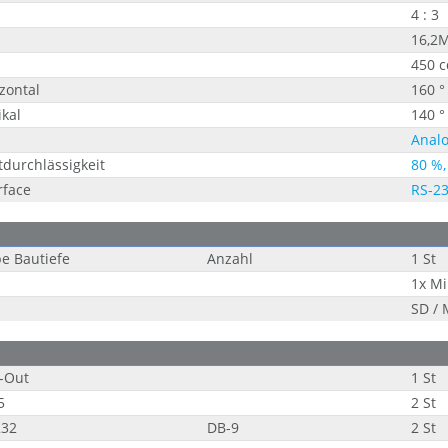
4 : 3
16,2
450 
zontal
160 °
ikal
140 °
Analo
tdurchlässigkeit
80 %,
rface
RS-23
e Bautiefe
Anzahl
1 St
1x Mi
SD /
-Out
1 St
5
2 St
232
DB-9
2 St