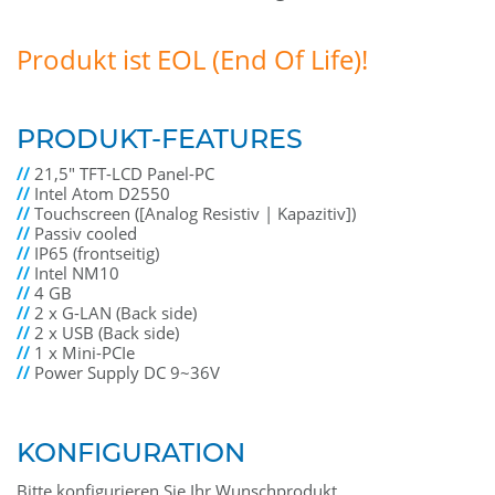
Produkt ist EOL (End Of Life)!
PRODUKT-FEATURES
//
21,5" TFT-LCD Panel-PC
//
Intel Atom D2550
//
Touchscreen ([Analog Resistiv | Kapazitiv])
//
Passiv cooled
//
IP65 (frontseitig)
//
Intel NM10
//
4 GB
//
2 x G-LAN (Back side)
//
2 x USB (Back side)
//
1 x Mini-PCIe
//
Power Supply DC 9~36V
KONFIGURATION
Bitte konfigurieren Sie Ihr Wunschprodukt.