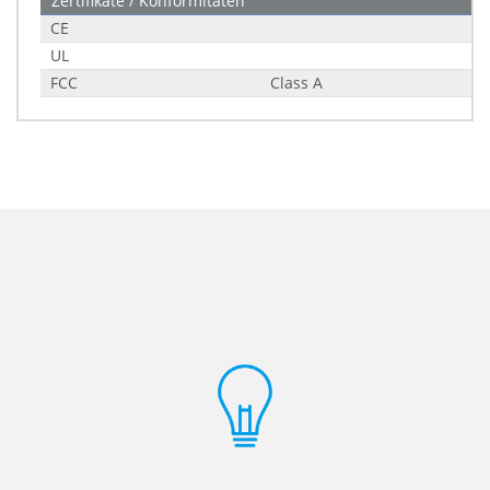
Zertifikate / Konformitäten
CE
UL
FCC
Class A