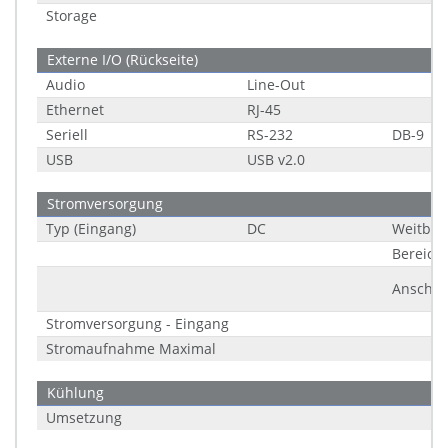
Storage
Externe I/O (Rückseite)
Audio
Line-Out
Ethernet
RJ-45
Seriell
RS-232
DB-9
USB
USB v2.0
Stromversorgung
Typ (Eingang)
DC
Weitber
Bereich
Anschlu
Stromversorgung - Eingang
Stromaufnahme Maximal
Kühlung
Umsetzung