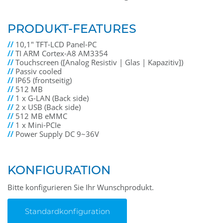
PRODUKT-FEATURES
//
10,1" TFT-LCD Panel-PC
//
TI ARM Cortex-A8 AM3354
//
Touchscreen ([Analog Resistiv | Glas | Kapazitiv])
//
Passiv cooled
//
IP65 (frontseitig)
//
512 MB
//
1 x G-LAN (Back side)
//
2 x USB (Back side)
//
512 MB eMMC
//
1 x Mini-PCIe
//
Power Supply DC 9~36V
KONFIGURATION
Bitte konfigurieren Sie Ihr Wunschprodukt.
Standardkonfiguration