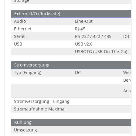
Storage
Externe I/O (Rückseite)
Audio
Line-Out
Ethernet
RJ-45
Seriell
RS-232 / 422 / 485
DB-9
USB
USB v2.0
USBOTG (USB On-The-Go)
Stromversorgung
Typ (Eingang)
DC
Weitb
Berei
Ansch
Stromversorgung - Eingang
Stromaufnahme Maximal
Kühlung
Umsetzung