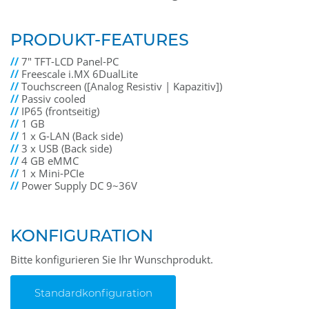
PRODUKT-FEATURES
//
7" TFT-LCD Panel-PC
//
Freescale i.MX 6DualLite
//
Touchscreen ([Analog Resistiv | Kapazitiv])
//
Passiv cooled
//
IP65 (frontseitig)
//
1 GB
//
1 x G-LAN (Back side)
//
3 x USB (Back side)
//
4 GB eMMC
//
1 x Mini-PCIe
//
Power Supply DC 9~36V
KONFIGURATION
Bitte konfigurieren Sie Ihr Wunschprodukt.
Standardkonfiguration