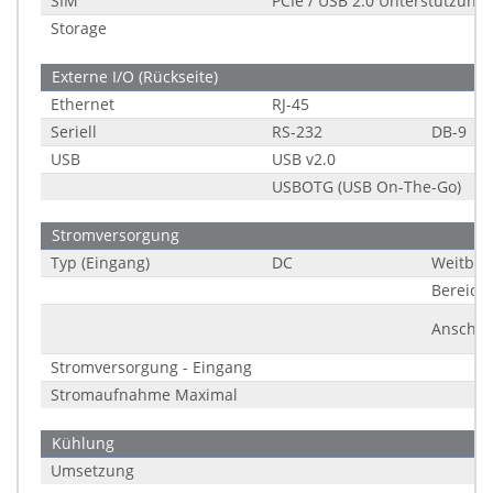
SIM
PCIe / USB 2.0 Unterstützung
Storage
Externe I/O (Rückseite)
Ethernet
RJ-45
Seriell
RS-232
DB-9
USB
USB v2.0
USBOTG (USB On-The-Go)
Stromversorgung
Typ (Eingang)
DC
Weitber
Bereich
Anschlu
Stromversorgung - Eingang
Stromaufnahme Maximal
Kühlung
Umsetzung