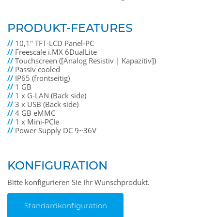
PRODUKT-FEATURES
//
10,1" TFT-LCD Panel-PC
//
Freescale i.MX 6DualLite
//
Touchscreen ([Analog Resistiv | Kapazitiv])
//
Passiv cooled
//
IP65 (frontseitig)
//
1 GB
//
1 x G-LAN (Back side)
//
3 x USB (Back side)
//
4 GB eMMC
//
1 x Mini-PCIe
//
Power Supply DC 9~36V
KONFIGURATION
Bitte konfigurieren Sie Ihr Wunschprodukt.
Standardkonfiguration