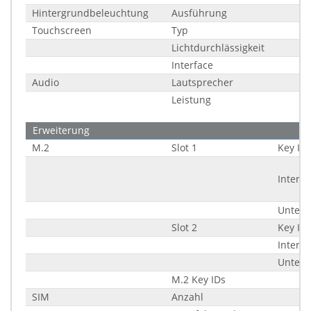
Hintergrundbeleuchtung
Ausführung
Touchscreen
Typ
Lichtdurchlässigkeit
Interface
Audio
Lautsprecher
Leistung
Erweiterung
M.2
Slot 1
Key ID
Interfa
Unters
Slot 2
Key ID
Interfa
Unters
M.2 Key IDs
SIM
Anzahl