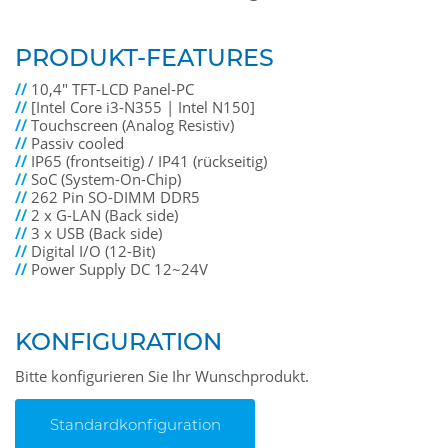
PRODUKT-FEATURES
//
10,4" TFT-LCD Panel-PC
//
[Intel Core i3-N355 | Intel N150]
//
Touchscreen (Analog Resistiv)
//
Passiv cooled
//
IP65 (frontseitig) / IP41 (rückseitig)
//
SoC (System-On-Chip)
//
262 Pin SO-DIMM DDR5
//
2 x G-LAN (Back side)
//
3 x USB (Back side)
//
Digital I/O (12-Bit)
//
Power Supply DC 12~24V
KONFIGURATION
Bitte konfigurieren Sie Ihr Wunschprodukt.
Standardkonfiguration