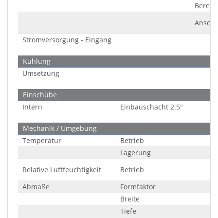
Bereic
Anschl
Stromversorgung - Eingang
Kühlung
Umsetzung
Einschübe
Intern
Einbauschacht 2.5"
Mechanik / Umgebung
Temperatur
Betrieb
Lagerung
Relative Luftfeuchtigkeit
Betrieb
Abmaße
Formfaktor
Breite
Tiefe