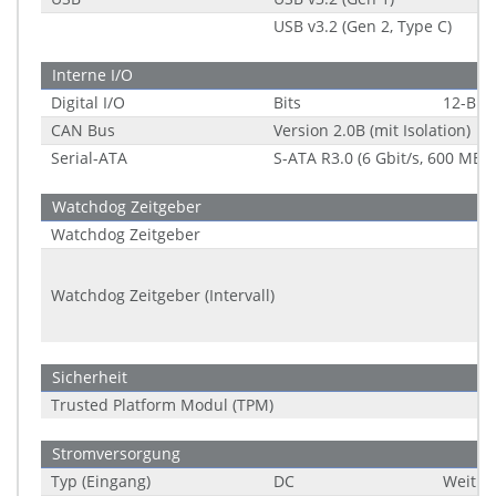
USB v3.2 (Gen 2, Type C)
Interne I/O
Digital I/O
Bits
12-Bit
CAN Bus
Version 2.0B (mit Isolation)
Serial-ATA
S-ATA R3.0 (6 Gbit/s, 600 MB/s
Watchdog Zeitgeber
Watchdog Zeitgeber
Watchdog Zeitgeber (Intervall)
Sicherheit
Trusted Platform Modul (TPM)
Stromversorgung
Typ (Eingang)
DC
Weitbe