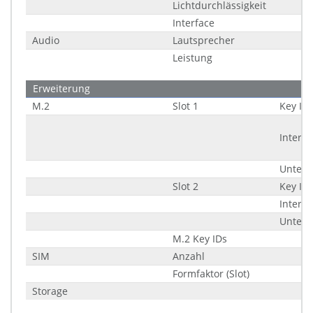
Lichtdurchlässigkeit
Interface
Audio
Lautsprecher
Leistung
Erweiterung
M.2
Slot 1
Key ID
Interfa
Unters
Slot 2
Key ID
Interfa
Unters
M.2 Key IDs
SIM
Anzahl
Formfaktor (Slot)
Storage