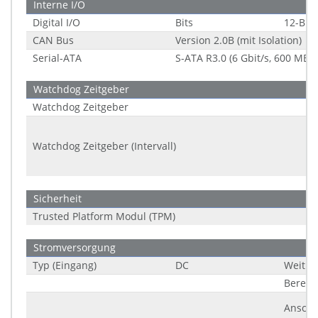
Interne I/O
Digital I/O
Bits
12-Bit
CAN Bus
Version 2.0B (mit Isolation)
Serial-ATA
S-ATA R3.0 (6 Gbit/s, 600 MB/s
Watchdog Zeitgeber
Watchdog Zeitgeber
Watchdog Zeitgeber (Intervall)
Sicherheit
Trusted Platform Modul (TPM)
Stromversorgung
Typ (Eingang)
DC
Weitbe
Bereic
Anschl