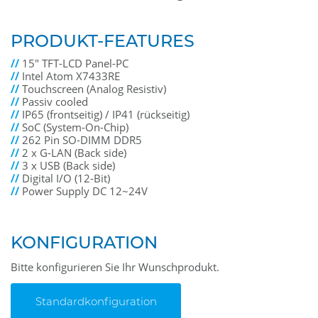
PRODUKT-FEATURES
//
15" TFT-LCD Panel-PC
//
Intel Atom X7433RE
//
Touchscreen (Analog Resistiv)
//
Passiv cooled
//
IP65 (frontseitig) / IP41 (rückseitig)
//
SoC (System-On-Chip)
//
262 Pin SO-DIMM DDR5
//
2 x G-LAN (Back side)
//
3 x USB (Back side)
//
Digital I/O (12-Bit)
//
Power Supply DC 12~24V
KONFIGURATION
Bitte konfigurieren Sie Ihr Wunschprodukt.
Standardkonfiguration