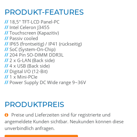
PRODUKT-FEATURES
//
18,5" TFT-LCD Panel-PC
//
Intel Celeron J3455
//
Touchscreen (Kapazitiv)
//
Passiv cooled
//
IP65 (frontseitig) / IP41 (rückseitig)
//
SoC (System-On-Chip)
//
204 Pin SO-DIMM DDR3L
//
2 x G-LAN (Back side)
//
4 x USB (Back side)
//
Digital I/O (12-Bit)
//
1 x Mini-PCIe
//
Power Supply DC Wide range 9~36V
PRODUKTPREIS
Preise und Lieferzeiten sind für registrierte und
angemeldete Kunden sichtbar. Neukunden können diese
unverbindlich anfragen.