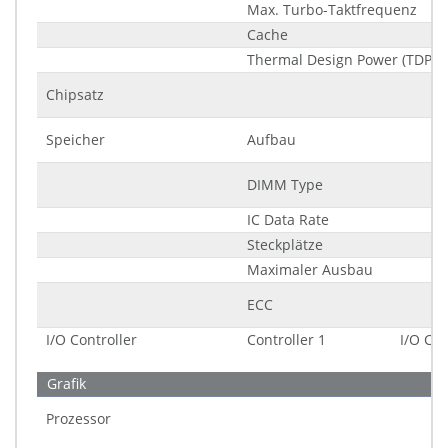
Max. Turbo-Taktfrequenz
Cache
Thermal Design Power (TDP)
Chipsatz
Speicher
Aufbau
DIMM Type
IC Data Rate
Steckplätze
Maximaler Ausbau
ECC
I/O Controller
Controller 1
I/O Con
Grafik
Prozessor