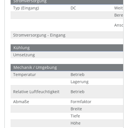
Stromversorgung
Typ (Eingang)
DC
Weitbe
Bereic
Anschl
Stromversorgung - Eingang
Kühlung
Umsetzung
Mechanik / Umgebung
Temperatur
Betrieb
Lagerung
Relative Luftfeuchtigkeit
Betrieb
Abmaße
Formfaktor
Breite
Tiefe
Höhe