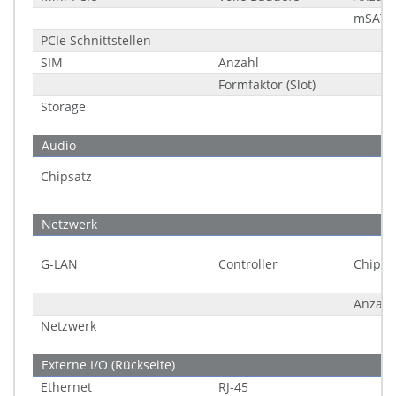
mSATA 
PCIe Schnittstellen
SIM
Anzahl
Formfaktor (Slot)
Storage
Audio
Chipsatz
Netzwerk
G-LAN
Controller
Chipsa
Anzahl
Netzwerk
Externe I/O (Rückseite)
Ethernet
RJ-45