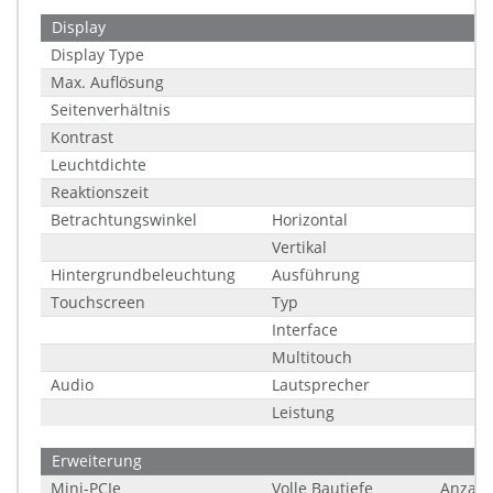
Display
Display Type
Max. Auflösung
Seitenverhältnis
Kontrast
Leuchtdichte
Reaktionszeit
Betrachtungswinkel
Horizontal
Vertikal
Hintergrundbeleuchtung
Ausführung
Touchscreen
Typ
Interface
Multitouch
Audio
Lautsprecher
Leistung
Erweiterung
Mini-PCIe
Volle Bautiefe
Anzahl