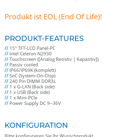
Produkt ist EOL (End Of Life)!
PRODUKT-FEATURES
//
15" TFT-LCD Panel-PC
//
Intel Celeron N2930
//
Touchscreen ([Analog Resistiv | Kapazitiv])
//
Passiv cooled
//
IP66/IP69K (komplett)
//
SoC (System-On-Chip)
//
240 Pin DIMM DDR3L
//
1 x G-LAN (Back side)
//
1 x USB (Back side)
//
1 x Mini-PCIe
//
Power Supply DC 9~36V
KONFIGURATION
Bitte konfigurieren Sie Ihr Wunschprodukt.