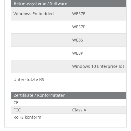
Betriebssysteme / Software
Windows Embedded
WES7E
WES7P
WE8S
WE8P
Windows 10 Enterprise IoT LT
Unterstützte BS
Zertifikate / Konformitäten
CE
FCC
Class A
RoHS konform