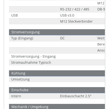
M12 St
RS-232 / 422 / 485
DB-9
USB
USB v3.0
M12 Steckverbinder
Stromversorgung
Typ (Eingang)
DC
Weitbe
Bereic
Anschl
Stromversorgung - Eingang
Stromaufnahme Typisch
Kühlung
Umsetzung
Einschübe
Intern
Einbauschacht 2.5"
Mechanik / Umgebung