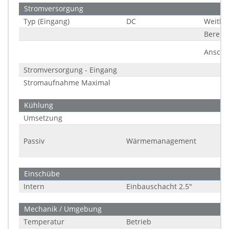
Stromversorgung
Typ (Eingang)
DC
Weitbe
Bereic
Anschl
Stromversorgung - Eingang
Stromaufnahme Maximal
Kühlung
Umsetzung
Passiv
Wärmemanagement
Einschübe
Intern
Einbauschacht 2.5"
Mechanik / Umgebung
Temperatur
Betrieb