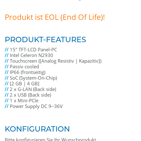
Produkt ist EOL (End Of Life)!
PRODUKT-FEATURES
//
15" TFT-LCD Panel-PC
//
Intel Celeron N2930
//
Touchscreen ([Analog Resistiv | Kapazitiv])
//
Passiv cooled
//
IP66 (frontseitig)
//
SoC (System-On-Chip)
//
[2 GB | 4 GB]
//
2 x G-LAN (Back side)
//
2 x USB (Back side)
//
1 x Mini-PCIe
//
Power Supply DC 9~36V
KONFIGURATION
Bitte konfigurieren Sie Ihr Wunschprodukt.