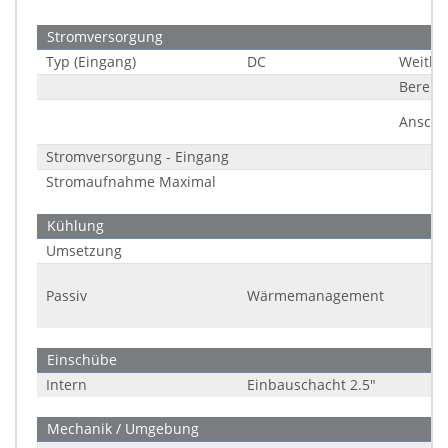
Stromversorgung
Typ (Eingang)
DC
Weitbe
Bereic
Anschl
Stromversorgung - Eingang
Stromaufnahme Maximal
Kühlung
Umsetzung
Passiv
Wärmemanagement
Einschübe
Intern
Einbauschacht 2.5"
Mechanik / Umgebung