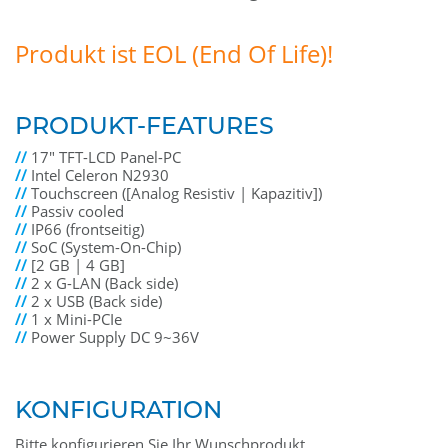
Produkt ist EOL (End Of Life)!
PRODUKT-FEATURES
//
17" TFT-LCD Panel-PC
//
Intel Celeron N2930
//
Touchscreen ([Analog Resistiv | Kapazitiv])
//
Passiv cooled
//
IP66 (frontseitig)
//
SoC (System-On-Chip)
//
[2 GB | 4 GB]
//
2 x G-LAN (Back side)
//
2 x USB (Back side)
//
1 x Mini-PCIe
//
Power Supply DC 9~36V
KONFIGURATION
Bitte konfigurieren Sie Ihr Wunschprodukt.