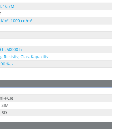
, 16,7M
1
d/m², 1000 cd/m²
 h, 50000 h
g Resistiv, Glas, Kapazitiv
 90 %, -
ni-PCIe
o SIM
o-SD