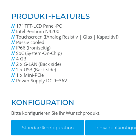
PRODUKT-FEATURES
//
17" TFT-LCD Panel-PC
//
Intel Pentium N4200
//
Touchscreen ([Analog Resistiv | Glas | Kapazitiv])
//
Passiv cooled
//
IP66 (frontseitig)
//
SoC (System-On-Chip)
//
4 GB
//
2 x G-LAN (Back side)
//
2 x USB (Back side)
//
1 x Mini-PCIe
//
Power Supply DC 9~36V
KONFIGURATION
Bitte konfigurieren Sie Ihr Wunschprodukt.
Standardkonfiguration
Individualkonfigu