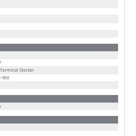
V
 Terminal Stecker
9~36V
v