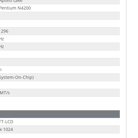
 Apollo Lake
 Pentium N4200
1296
Hz
Hz
m
System-On-Chip)
 MT/s
FT-LCD
x 1024