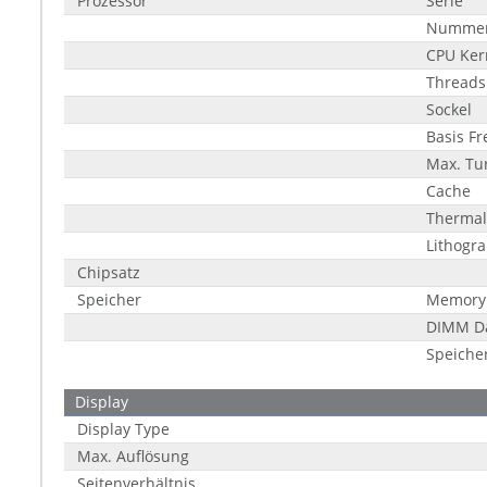
Prozessor
Serie
Numme
CPU Ker
Threads
Sockel
Basis F
Max. Tu
Cache
Thermal
Lithogr
Chipsatz
Speicher
Memory
DIMM Da
Speiche
Display
Display Type
Max. Auflösung
Seitenverhältnis