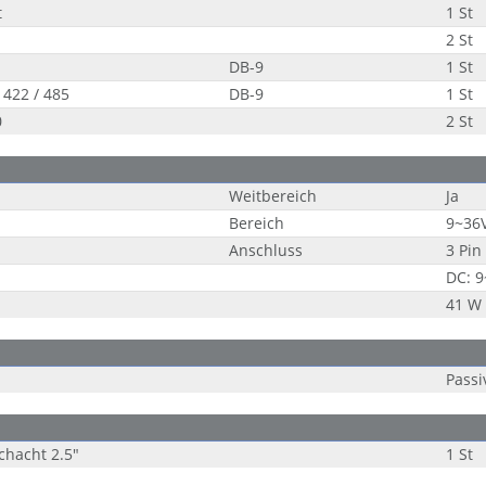
t
1 St
2 St
DB-9
1 St
 422 / 485
DB-9
1 St
0
2 St
Weitbereich
Ja
Bereich
9~36
Anschluss
3 Pin
DC: 
41 W
Passi
chacht 2.5"
1 St