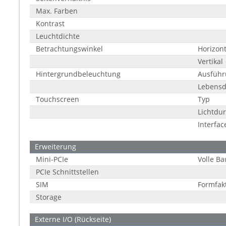
Max. Farben
Kontrast
Leuchtdichte
Betrachtungswinkel
Horizont
Vertikal
Hintergrundbeleuchtung
Ausführ
Lebensd
Touchscreen
Typ
Lichtdur
Interfac
Erweiterung
Mini-PCIe
Volle Ba
PCIe Schnittstellen
SIM
Formfakt
Storage
Externe I/O (Rückseite)