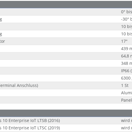
0° bi
g
-30° 
10 bi
g
10 bi
tor
17"
439 
64,8
348 
IP66 (
6300 
Terminal Anschluss)
1 St
Alum
Pane
10 Enterprise IoT LTSB (2016)
wird 
10 Enterprise IoT LTSC (2019)
wird 