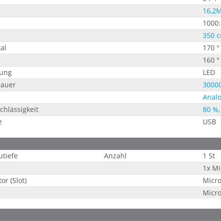
16,2M
1000:
350 c
al
170 °
160 °
ung
LED
auer
30000
Analo
chlässigkeit
80 %,
e
USB
utiefe
Anzahl
1 St
1x Mi
or (Slot)
Micr
Micr