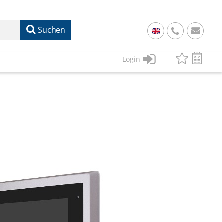
Suchen
+
49
Login
61
22
17
07
1
50