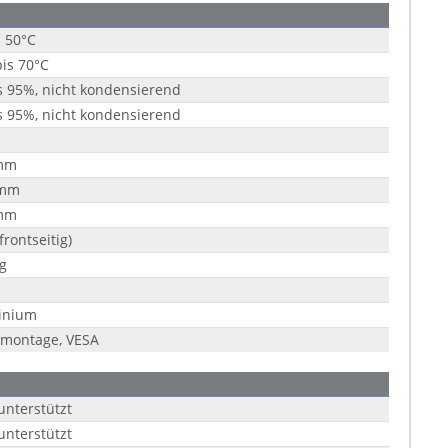
s 50°C
bis 70°C
s 95%, nicht kondensierend
s 95%, nicht kondensierend
mm
 mm
mm
frontseitig)
g
inium
lmontage, VESA
unterstützt
unterstützt