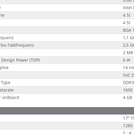
Intel
r
Intel
ne
4 St
4 St
BGA 
requenz
1,1 G
rbo-Taktfrequenz
2,5 G
2 MB
 Design Power (TDP)
6 W
aphie
14 n
SoC (
 Type
DDR3
tarate
1600
r onBoard
4 GB
17" T
1280 
5 : 4