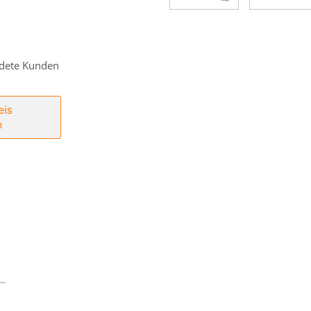
eldete Kunden
eis
n