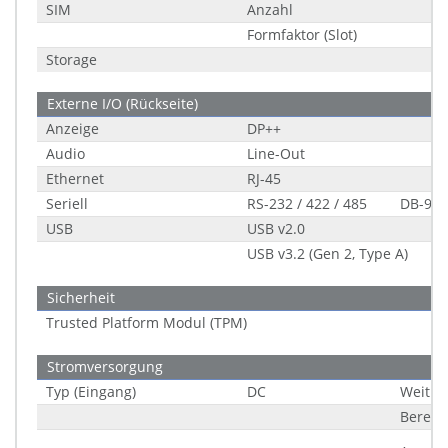
SIM
Anzahl
Formfaktor (Slot)
Storage
Externe I/O (Rückseite)
Anzeige
DP++
Audio
Line-Out
Ethernet
RJ-45
Seriell
RS-232 / 422 / 485
DB-9
USB
USB v2.0
USB v3.2 (Gen 2, Type A)
Sicherheit
Trusted Platform Modul (TPM)
Stromversorgung
Typ (Eingang)
DC
Weitbe
Bereic