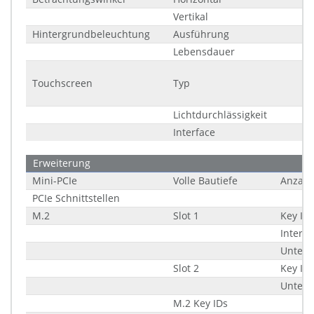
Vertikal
Hintergrundbeleuchtung
Ausführung
Lebensdauer
Touchscreen
Typ
Lichtdurchlässigkeit
Interface
Erweiterung
Mini-PCIe
Volle Bautiefe
Anzahl
PCIe Schnittstellen
M.2
Slot 1
Key ID
Interfa
Unters
Slot 2
Key ID
Unters
M.2 Key IDs