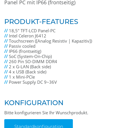
Panel PC mit IP66 (frontseitig)
PRODUKT-FEATURES
//
18,5" TFT-LCD Panel-PC
//
Intel Celeron J6412
//
Touchscreen ([Analog Resistiv | Kapazitiv])
//
Passiv cooled
//
IP66 (frontseitig)
//
SoC (System-On-Chip)
//
260 Pin SO-DIMM DDR4
//
2 x G-LAN (Back side)
//
4 x USB (Back side)
//
1 x Mini-PCIe
//
Power Supply DC 9~36V
KONFIGURATION
Bitte konfigurieren Sie Ihr Wunschprodukt.
Standardkonfiguration