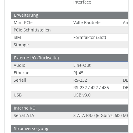
Interface
Erweiterung
Mini-PCIe
Volle Bautiefe
Anza
PCIe Schnittstellen
SIM
Formfaktor (Slot)
Storage
Externe I/O (Rückseite)
Audio
Line-Out
Ethernet
RJ-45
Seriell
RS-232
DB-9
RS-232 / 422 / 485
DB-9
USB
USB v3.0
Interne I/O
Serial-ATA
S-ATA R3.0 (6 Gbit/s, 600 MB/s
Stromversorgung