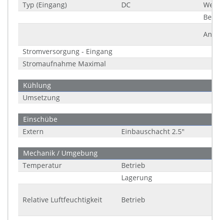
Typ (Eingang)
DC
Weit
Bere
Ansc
Stromversorgung - Eingang
Stromaufnahme Maximal
Kühlung
Umsetzung
Einschübe
Extern
Einbauschacht 2.5"
Mechanik / Umgebung
Temperatur
Betrieb
Lagerung
Relative Luftfeuchtigkeit
Betrieb