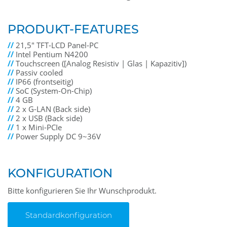
PRODUKT-FEATURES
//
21,5" TFT-LCD Panel-PC
//
Intel Pentium N4200
//
Touchscreen ([Analog Resistiv | Glas | Kapazitiv])
//
Passiv cooled
//
IP66 (frontseitig)
//
SoC (System-On-Chip)
//
4 GB
//
2 x G-LAN (Back side)
//
2 x USB (Back side)
//
1 x Mini-PCIe
//
Power Supply DC 9~36V
KONFIGURATION
Bitte konfigurieren Sie Ihr Wunschprodukt.
Standardkonfiguration