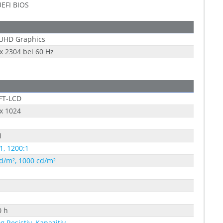
EFI BIOS
 UHD Graphics
x 2304 bei 60 Hz
FT-LCD
x 1024
M
1, 1200:1
d/m², 1000 cd/m²
0 h
g Resistiv, Kapazitiv