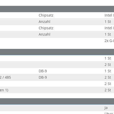
Chipsatz
Intel
Anzahl
1 St
Chipsatz
Intel
Anzahl
1 St
2x G
1 St
2 St
DB-9
1 St
2 / 485
DB-9
2 St
2 St
en 1)
2 St
Ja
Über 