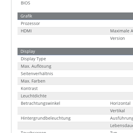
BIOS
Grafik
Prozessor
HDMI
Maximale A
Version
Display
Display Type
Max. Auflösung
Seitenverhältnis
Max. Farben
Kontrast
Leuchtdichte
Betrachtungswinkel
Horizontal
Vertikal
Hintergrundbeleuchtung
Ausführun
Lebensdau
Touchscreen
Typ