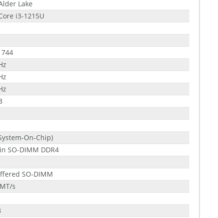
 Alder Lake
 Core i3-1215U
1744
Hz
Hz
Hz
B
System-On-Chip)
Pin SO-DIMM DDR4
ffered SO-DIMM
 MT/s
B