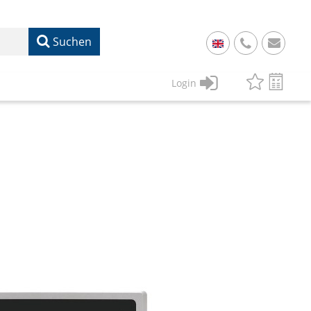
Suchen
+
49
Login
61
22
17
07
1
50