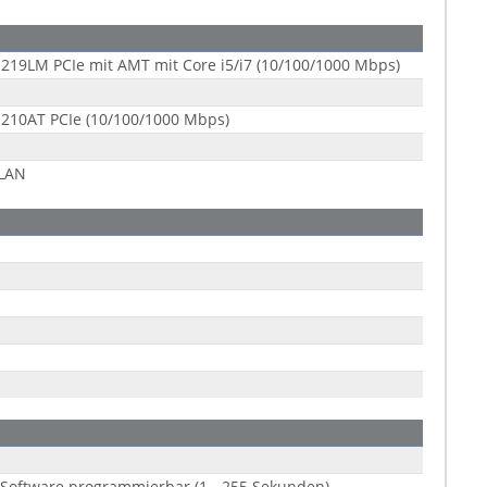
 I219LM PCIe mit AMT mit Core i5/i7 (10/100/1000 Mbps)
 I210AT PCIe (10/100/1000 Mbps)
-LAN
Software programmierbar (1 - 255 Sekunden)