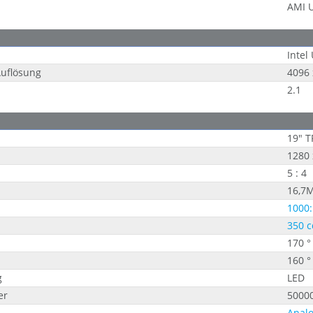
AMI U
Intel
uflösung
4096 
2.1
19" T
1280 
5 : 4
16,7
1000:
350 c
170 °
160 °
g
LED
er
5000
Analo