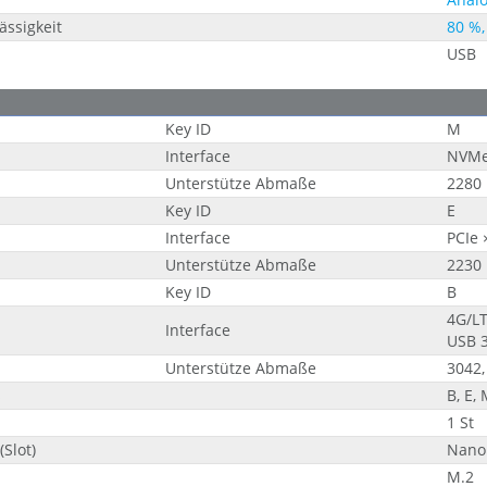
ässigkeit
80 %,
USB
Key ID
M
Interface
NVMe,
Unterstütze Abmaße
2280
Key ID
E
Interface
PCIe 
Unterstütze Abmaße
2230
Key ID
B
4G/LT
Interface
USB 
Unterstütze Abmaße
3042,
s
B, E,
1 St
(Slot)
Nano
M.2