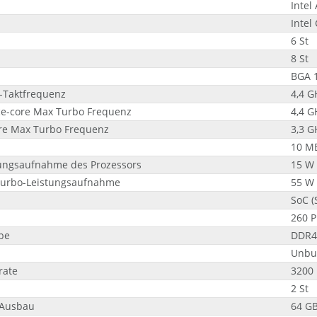
Intel
Intel
6 St
8 St
BGA 
-Taktfrequenz
4,4 G
e-core Max Turbo Frequenz
4,4 G
ore Max Turbo Frequenz
3,3 G
10 M
ungsaufnahme des Prozessors
15 W
Turbo-Leistungsaufnahme
55 W
SoC (
260 
pe
DDR4
Unbu
rate
3200
2 St
 Ausbau
64 G