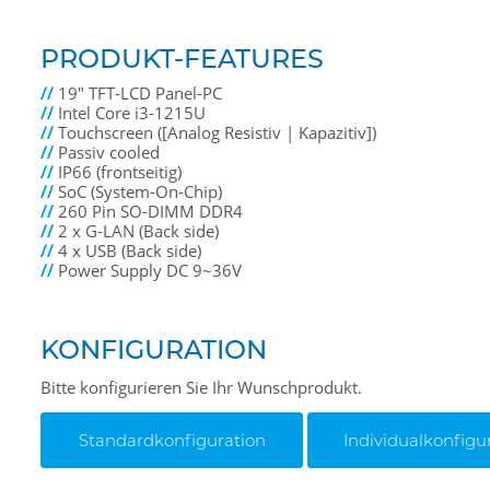
PRODUKT-FEATURES
//
19" TFT-LCD Panel-PC
//
Intel Core i3-1215U
//
Touchscreen ([Analog Resistiv | Kapazitiv])
//
Passiv cooled
//
IP66 (frontseitig)
//
SoC (System-On-Chip)
//
260 Pin SO-DIMM DDR4
//
2 x G-LAN (Back side)
//
4 x USB (Back side)
//
Power Supply DC 9~36V
KONFIGURATION
Bitte konfigurieren Sie Ihr Wunschprodukt.
Standardkonfiguration
Individualkonfigu