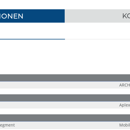
IONEN
K
ARCH
Aplex
 Segment
Mobi