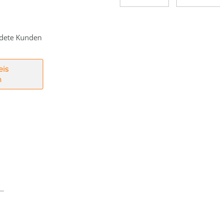
eldete Kunden
eis
n