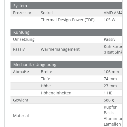
System
Prozessor
Sockel
AMD AM4
Thermal Design Power (TDP)
105 W
Kühlung
Umsetzung
Passiv
Kühlkörper
Passiv
Wärmemanagement
(Heat Sink)
Mechanik / Umgebung
Abmaße
Breite
106 mm
Tiefe
74 mm
Höhe
27 mm
Höheneinheiten
1 HE
Gewicht
586 g
Kupfer
Basis +
Material
Aluminium
Lamellen