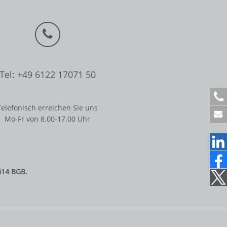
Tel: +49 6122 17071 50
+
4
Telefonisch erreichen Sie uns
9
Mo-Fr von 8.00-17.00 Uhr
6
1
2
2
1
§14 BGB.
7
0
7
1
5