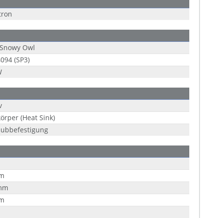
tron
Snowy Owl
094 (SP3)
W
v
örper (Heat Sink)
aubbefestigung
m
mm
m