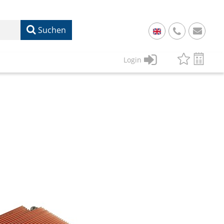
Suchen
+
49
Login
61
22
17
07
1
50