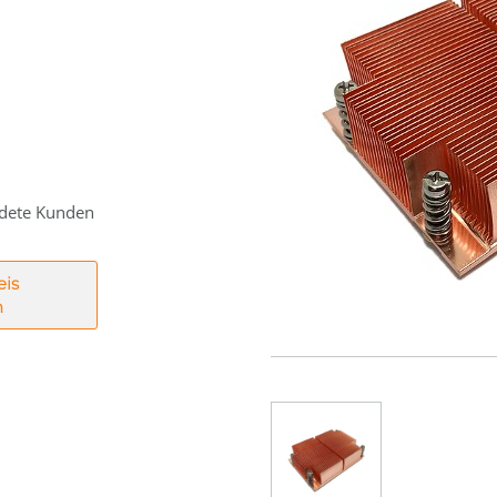
eldete Kunden
eis
n