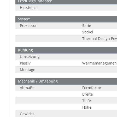
Produktgrunddaten
Hersteller
System
Prozessor
Serie
Sockel
Thermal Design Pow
Kühlung
Umsetzung
Passiv
Wärmemanagemen
Montage
Mechanik / Umgebung
Abmaße
Formfaktor
Breite
Tiefe
Höhe
Gewicht