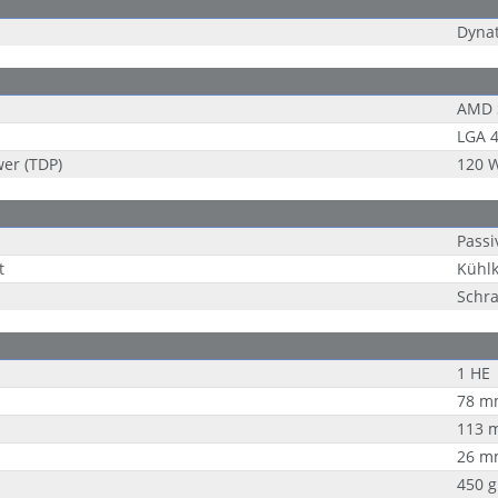
Dyna
AMD 
LGA 4
er (TDP)
120 
Passi
t
Kühlk
Schr
1 HE
78 m
113 
26 m
450 g