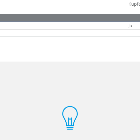
Kupf
Ja