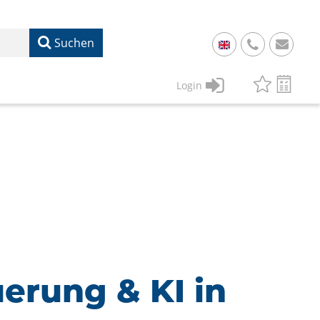
Suchen
+
49
Login
61
22
17
07
1
50
erung & KI in