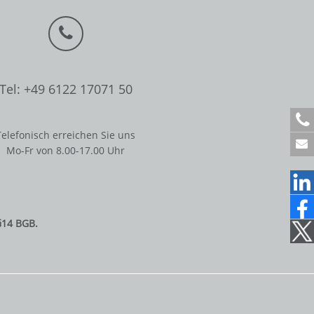
Tel: +49 6122 17071 50
+
4
Telefonisch erreichen Sie uns
9
Mo-Fr von 8.00-17.00 Uhr
6
1
2
2
1
§14 BGB.
7
0
7
1
5
0