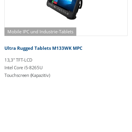
Mobile IPC und Industrie-Tablets
Ultra Rugged Tablets M133WK MPC
13,3" TFT-LCD
Intel Core i5-8265U
Touchscreen (Kapazitiv)
IP65 (komplett)
SoC (System-On-Chip)
260 Pin SO-DIMM DDR4
128 GB SSD (M.2)
1 x G-LAN (Back side)
5 x USB (Back side)
Power Supply DC 19V