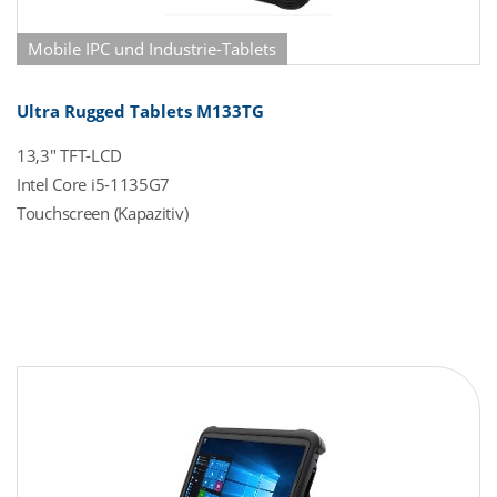
Mobile IPC und Industrie-Tablets
Ultra Rugged Tablets M133TG
13,3" TFT-LCD
Intel Core i5-1135G7
Touchscreen (Kapazitiv)
IP65 (komplett)
SoC (System-On-Chip)
260 Pin SO-DIMM DDR4
512 GB SSD (M.2)
1 x G-LAN (Back side)
6 x USB (Back side)
Power Supply DC 19V