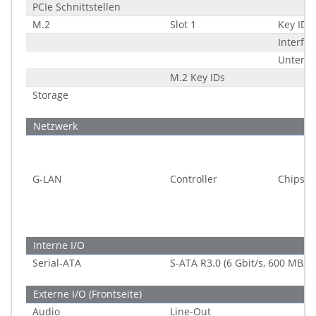
PCIe Schnittstellen
M.2
Slot 1
Key ID
Interfac
Unters
M.2 Key IDs
Storage
Netzwerk
G-LAN
Controller
Chipsat
Interne I/O
Serial-ATA
S-ATA R3.0 (6 Gbit/s, 600 MB/s)
Externe I/O (Frontseite)
Audio
Line-Out