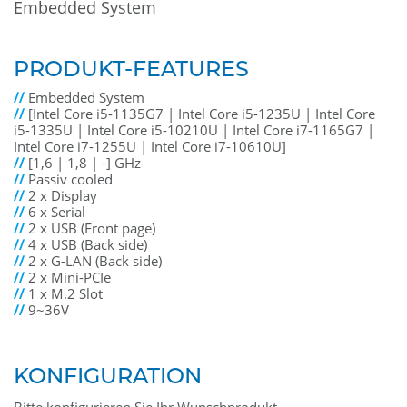
Embedded System
PRODUKT-FEATURES
//
Embedded System
//
[Intel Core i5-1135G7 | Intel Core i5-1235U | Intel Core
i5-1335U | Intel Core i5-10210U | Intel Core i7-1165G7 |
Intel Core i7-1255U | Intel Core i7-10610U]
//
[1,6 | 1,8 | -] GHz
//
Passiv cooled
//
2 x Display
//
6 x Serial
//
2 x USB (Front page)
//
4 x USB (Back side)
//
2 x G-LAN (Back side)
//
2 x Mini-PCIe
//
1 x M.2 Slot
//
9~36V
KONFIGURATION