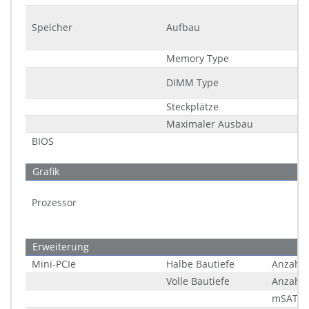
Speicher
Aufbau
Memory Type
DIMM Type
Steckplätze
Maximaler Ausbau
BIOS
Grafik
Prozessor
Erweiterung
Mini-PCIe
Halbe Bautiefe
Anzahl
Volle Bautiefe
Anzahl
mSATA 