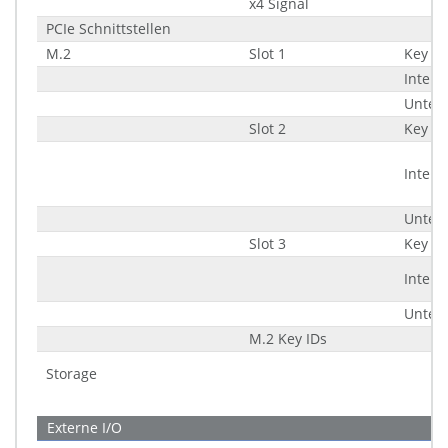
x4 Signal
PCIe Schnittstellen
M.2
Slot 1
Key ID
Interf
Unter
Slot 2
Key ID
Interf
Unter
Slot 3
Key ID
Interf
Unter
M.2 Key IDs
Storage
Externe I/O