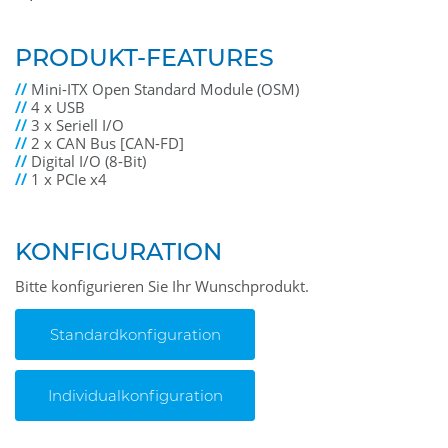
PRODUKT-FEATURES
//
Mini-ITX Open Standard Module (OSM)
//
4 x USB
//
3 x Seriell I/O
//
2 x CAN Bus [CAN-FD]
//
Digital I/O (8-Bit)
//
1 x PCIe x4
KONFIGURATION
Bitte konfigurieren Sie Ihr Wunschprodukt.
Standardkonfiguration
Individualkonfiguration