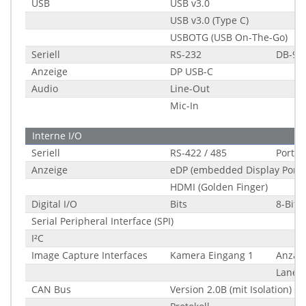
USB
USB v3.0
USB v3.0 (Type C)
USBOTG (USB On-The-Go)
Seriell
RS-232
DB-9
Anzeige
DP USB-C
Audio
Line-Out
Mic-In
Interne I/O
Seriell
RS-422 / 485
Ports 
Anzeige
eDP (embedded Display Port)
HDMI (Golden Finger)
Digital I/O
Bits
8-Bit
Serial Peripheral Interface (SPI)
I²C
Image Capture Interfaces
Kamera Eingang 1
Anzah
Lanes
CAN Bus
Version 2.0B (mit Isolation)