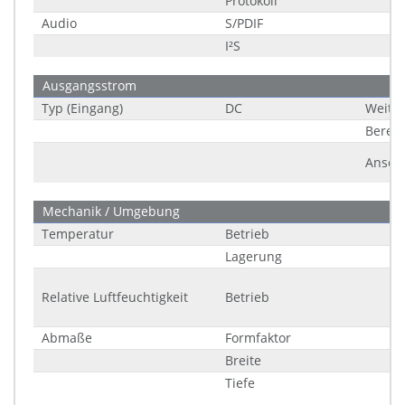
Protokoll
Audio
S/PDIF
I²S
Ausgangsstrom
Typ (Eingang)
DC
Weitb
Bereic
Ansch
Mechanik / Umgebung
Temperatur
Betrieb
Lagerung
Relative Luftfeuchtigkeit
Betrieb
Abmaße
Formfaktor
Breite
Tiefe