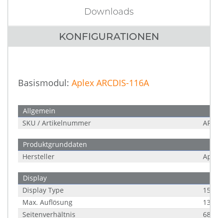
Downloads
KONFIGURATIONEN
Basismodul:
Aplex ARCDIS-116A
Allgemein
SKU / Artikelnummer
ARC
Produktgrunddaten
Hersteller
Aple
Display
Display Type
15,6
Max. Auflösung
1366
Seitenverhältnis
683 