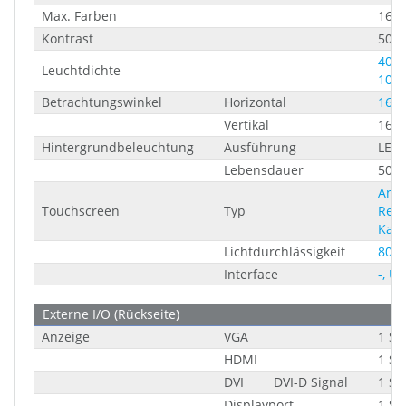
Max. Farben
16,
Kontrast
500:
400 
Leuchtdichte
1000
Betrachtungswinkel
Horizontal
160 
Vertikal
160 
Hintergrundbeleuchtung
Ausführung
LED
Lebensdauer
5000
Anal
Touchscreen
Typ
Resis
Kapa
Lichtdurchlässigkeit
80 %
Interface
-, U
Externe I/O (Rückseite)
Anzeige
VGA
1 St
HDMI
1 St
DVI
DVI-D Signal
1 St
Displayport
1 St