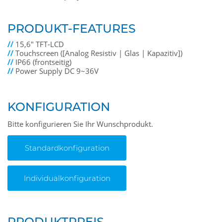
PRODUKT-FEATURES
//
15,6" TFT-LCD
//
Touchscreen ([Analog Resistiv | Glas | Kapazitiv])
//
IP66 (frontseitig)
//
Power Supply DC 9~36V
KONFIGURATION
Bitte konfigurieren Sie Ihr Wunschprodukt.
Standardkonfiguration
Individualkonfiguration
PRODUKTPREIS