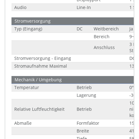
Audio
Line-In
1 St
Stromversorgung
Typ (Eingang)
DC
Weitbereich
Ja
Bereich
9~3
3 Pi
Anschluss
Stec
Stromversorgung - Eingang
DC: 
Stromaufnahme Maximal
13 
Mechanik / Umgebung
Temperatur
Betrieb
0° b
Lagerung
-30°
10 b
Relative Luftfeuchtigkeit
Betrieb
nich
kon
Abmaße
Formfaktor
15,6
Breite
412
Tiefe
58,