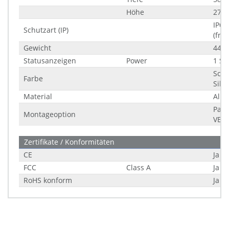
Höhe
277
IP66
Schutzart (IP)
(fron
Gewicht
4400
Statusanzeigen
Power
1 St
Schw
Farbe
Silb
Material
Alu
Pane
Montageoption
VES
Zertifikate / Konformitäten
CE
Ja
FCC
Class A
Ja
RoHS konform
Ja