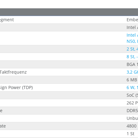
Segment
Embe
Intel
Intel
N50, 
2 St, 
8 St, -
BGA 
Taktfrequenz
3,2 G
6 MB
ign Power (TDP)
6 W, 
SoC (
262 
e
DDR5
Unbu
ate
4800
1 St