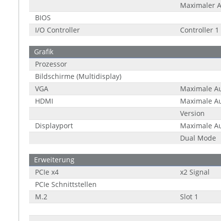
Maximaler 
BIOS
I/O Controller
Controller 1
Grafik
Prozessor
Bildschirme (Multidisplay)
VGA
Maximale A
HDMI
Maximale A
Version
Displayport
Maximale A
Dual Mode
Erweiterung
PCIe x4
x2 Signal
PCIe Schnittstellen
M.2
Slot 1