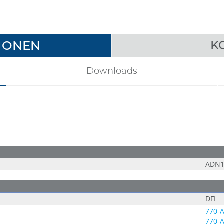
IONEN
K
Downloads
ADN1
DFI
770-
770-