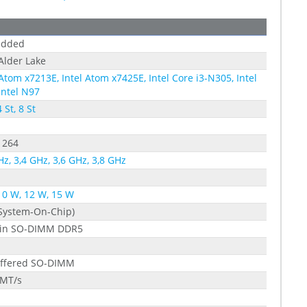
dded
 Alder Lake
 Atom x7213E, Intel Atom x7425E, Intel Core i3-N305, Intel
Intel N97
4 St, 8 St
1264
Hz, 3,4 GHz, 3,6 GHz, 3,8 GHz
10 W, 12 W, 15 W
System-On-Chip)
Pin SO-DIMM DDR5
ffered SO-DIMM
 MT/s