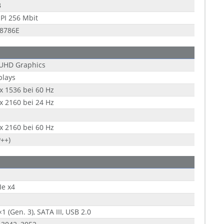
B
PI 256 Mbit
T8786E
 UHD Graphics
plays
x 1536 bei 60 Hz
x 2160 bei 24 Hz
x 2160 bei 60 Hz
P++)
Ie x4
×1 (Gen. 3), SATA III, USB 2.0