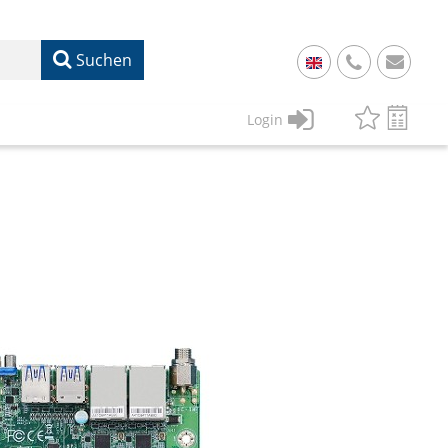
Suchen
+
49
Login
61
22
17
07
1
50