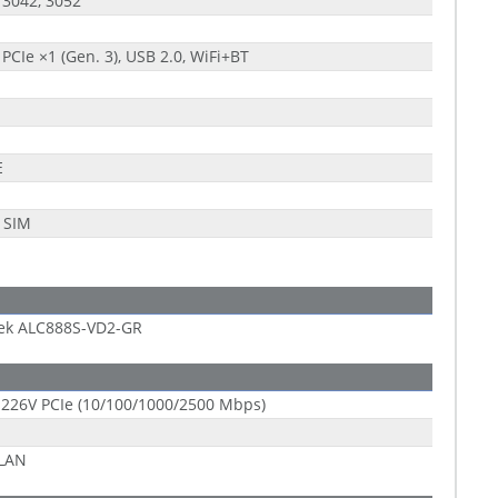
 3042, 3052
 PCIe ×1 (Gen. 3), USB 2.0, WiFi+BT
E
 SIM
tek ALC888S-VD2-GR
 I226V PCIe (10/100/1000/2500 Mbps)
-LAN