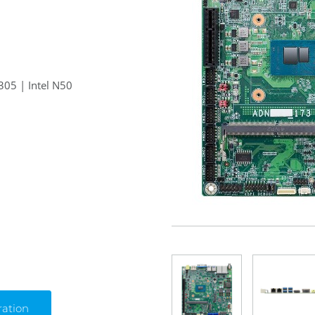
305 | Intel N50
ration