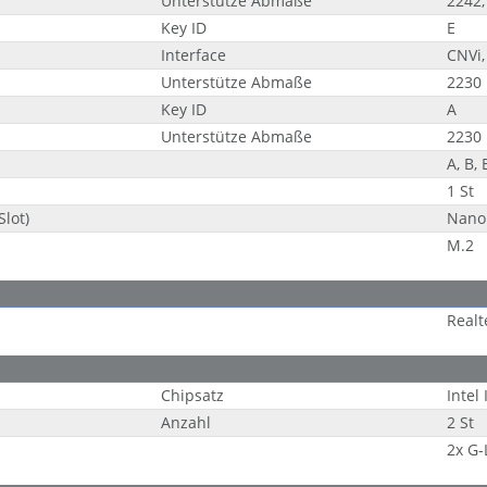
Unterstütze Abmaße
2242,
Key ID
E
Interface
CNVi,
Unterstütze Abmaße
2230
Key ID
A
Unterstütze Abmaße
2230
A, B, 
1 St
Slot)
Nano
M.2
Real
Chipsatz
Intel
Anzahl
2 St
2x G