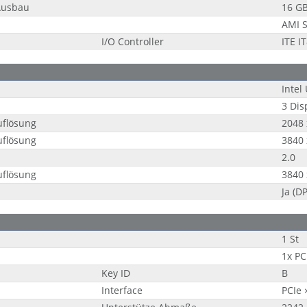
Ausbau
16 G
AMI S
I/O Controller
ITE I
Intel
3 Dis
uflösung
2048 
uflösung
3840 
2.0
uflösung
3840 
Ja (D
1 St
1x PC
Key ID
B
Interface
PCIe 