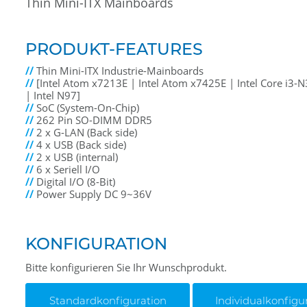
Thin Mini-ITX Mainboards
PRODUKT-FEATURES
//
Thin Mini-ITX Industrie-Mainboards
//
[Intel Atom x7213E | Intel Atom x7425E | Intel Core i3-N
| Intel N97]
//
SoC (System-On-Chip)
//
262 Pin SO-DIMM DDR5
//
2 x G-LAN (Back side)
//
4 x USB (Back side)
//
2 x USB (internal)
//
6 x Seriell I/O
//
Digital I/O (8-Bit)
//
Power Supply DC 9~36V
KONFIGURATION
Bitte konfigurieren Sie Ihr Wunschprodukt.
Standardkonfiguration
Individualkonfigu