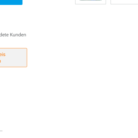
eldete Kunden
eis
n