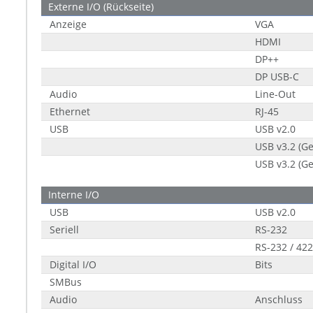
Externe I/O (Rückseite)
Anzeige
VGA
HDMI
DP++
DP USB-C
Audio
Line-Out
Ethernet
RJ-45
USB
USB v2.0
USB v3.2 (Ge
USB v3.2 (Ge
Interne I/O
USB
USB v2.0
Seriell
RS-232
RS-232 / 422
Digital I/O
Bits
SMBus
Audio
Anschluss