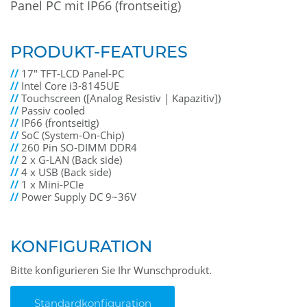
Panel PC mit IP66 (frontseitig)
PRODUKT-FEATURES
//
17" TFT-LCD Panel-PC
//
Intel Core i3-8145UE
//
Touchscreen ([Analog Resistiv | Kapazitiv])
//
Passiv cooled
//
IP66 (frontseitig)
//
SoC (System-On-Chip)
//
260 Pin SO-DIMM DDR4
//
2 x G-LAN (Back side)
//
4 x USB (Back side)
//
1 x Mini-PCIe
//
Power Supply DC 9~36V
KONFIGURATION
Bitte konfigurieren Sie Ihr Wunschprodukt.
Standardkonfiguration