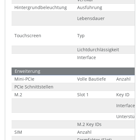
Hintergrundbeleuchtung
Ausführung
Lebensdauer
Touchscreen
Typ
Lichtdurchlässigkeit
Interface
Erweiterung
Mini-PCIe
Volle Bautiefe
Anzahl
PCIe Schnittstellen
M.2
Slot 1
Key ID
Interface
Unterstüt
M.2 Key IDs
SIM
Anzahl
Formfaktor (Slot)