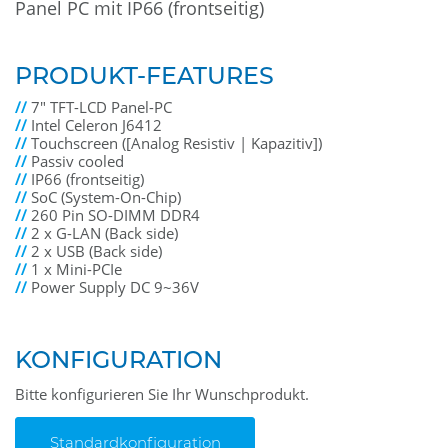
Panel PC mit IP66 (frontseitig)
PRODUKT-FEATURES
//
7" TFT-LCD Panel-PC
//
Intel Celeron J6412
//
Touchscreen ([Analog Resistiv | Kapazitiv])
//
Passiv cooled
//
IP66 (frontseitig)
//
SoC (System-On-Chip)
//
260 Pin SO-DIMM DDR4
//
2 x G-LAN (Back side)
//
2 x USB (Back side)
//
1 x Mini-PCIe
//
Power Supply DC 9~36V
KONFIGURATION
Bitte konfigurieren Sie Ihr Wunschprodukt.
Standardkonfiguration