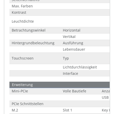
Max. Farben
Kontrast
Leuchtdichte
Betrachtungswinkel
Horizontal
Vertikal
Hintergrundbeleuchtung
Ausführung
Lebensdauer
Touchscreen
Typ
Lichtdurchlässigkeit
Interface
Erweiterung
Mini-PCIe
Volle Bautiefe
Anzahl
USB Un
PCIe Schnittstellen
M.2
Slot 1
Key ID