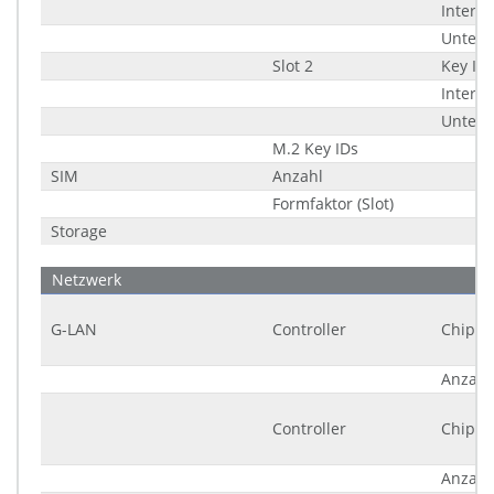
Interfa
Unters
Slot 2
Key ID
Interfa
Unters
M.2 Key IDs
SIM
Anzahl
Formfaktor (Slot)
Storage
Netzwerk
G-LAN
Controller
Chipsa
Anzahl
Controller
Chipsa
Anzahl