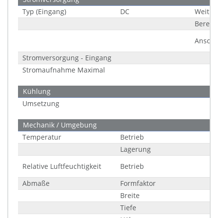
Typ (Eingang)
DC
Weitbe
Bereic
Anschl
Stromversorgung - Eingang
Stromaufnahme Maximal
Kühlung
Umsetzung
Mechanik / Umgebung
Temperatur
Betrieb
Lagerung
Relative Luftfeuchtigkeit
Betrieb
Abmaße
Formfaktor
Breite
Tiefe