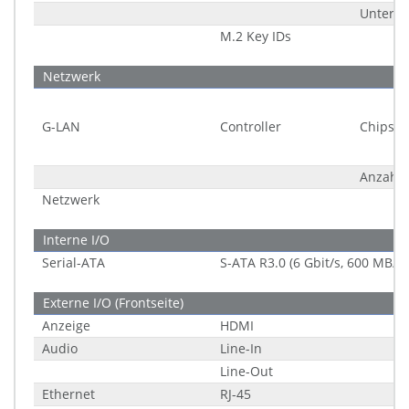
Unters
M.2 Key IDs
Netzwerk
G-LAN
Controller
Chipsat
Anzahl
Netzwerk
Interne I/O
Serial-ATA
S-ATA R3.0 (6 Gbit/s, 600 MB/s)
Externe I/O (Frontseite)
Anzeige
HDMI
Audio
Line-In
Line-Out
Ethernet
RJ-45