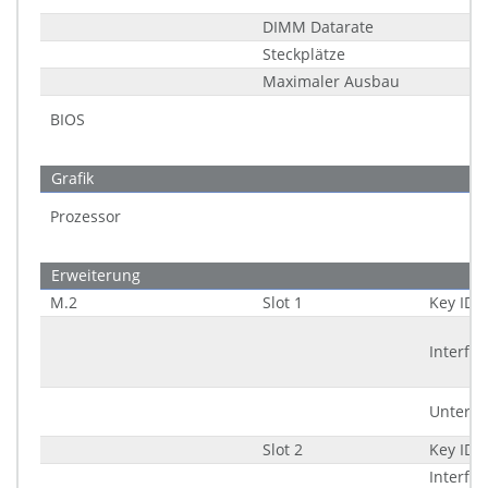
DIMM Datarate
Steckplätze
Maximaler Ausbau
BIOS
Grafik
Prozessor
Erweiterung
M.2
Slot 1
Key ID
Interfac
Unters
Slot 2
Key ID
Interfac