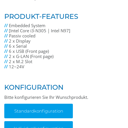
PRODUKT-FEATURES
//
Embedded System
//
[Intel Core i3-N305 | Intel N97]
//
Passiv cooled
//
2 x Display
//
6 x Serial
//
6 x USB (Front page)
//
2 x G-LAN (Front page)
//
2 x M.2 Slot
//
12~24V
KONFIGURATION
Bitte konfigurieren Sie Ihr Wunschprodukt.
Standardkonfiguration