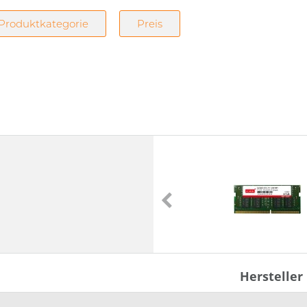
Produktkategorie
Preis
M4DE
SO-DIMM
DDR4
[2 GB | 4 GB | 8 GB | 16 GB | 32 GB]
1Gx16 | 2Gx8 | 256Mx16 | 512Mx8 |
512Mx16]
3 | 2400 | 2666 | 2933 | 3200] MT/s
1.2V
Hersteller