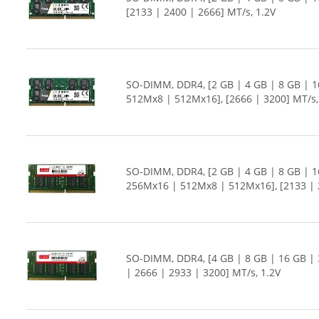
[2133 | 2400 | 2666] MT/s, 1.2V
SO-DIMM, DDR4, [2 GB | 4 GB | 8 GB | 1
512Mx8 | 512Mx16], [2666 | 3200] MT/s,
SO-DIMM, DDR4, [2 GB | 4 GB | 8 GB | 1
256Mx16 | 512Mx8 | 512Mx16], [2133 | 2
SO-DIMM, DDR4, [4 GB | 8 GB | 16 GB | 
| 2666 | 2933 | 3200] MT/s, 1.2V