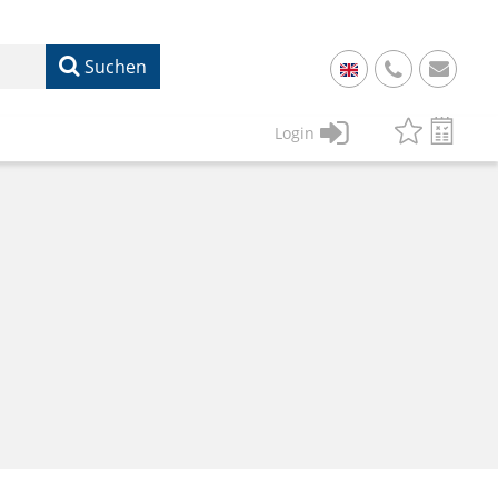
Suchen
+
49
Login
61
22
17
07
1
50