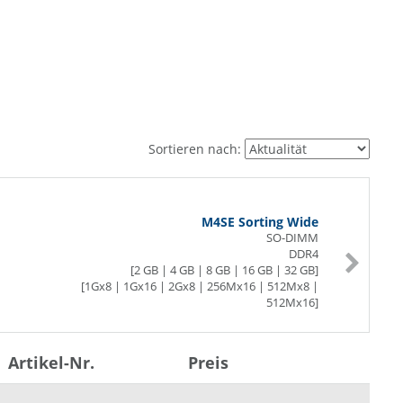
Sortieren nach:
M4SE Sorting Wide
SO-DIMM
DDR4
[2 GB | 4 GB | 8 GB | 16 GB | 32 GB]
[1Gx8 | 1Gx16 | 2Gx8 | 256Mx16 | 512Mx8 |
512Mx16]
[2133 | 2400 | 2666 | 2933 | 3200] MT/s
1.2V
Artikel-Nr.
Preis