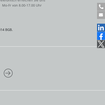
Telefonisch erreichen Sie uns
Mo-Fr von 8.00-17.00 Uhr
+
4
9
6
1
§14 BGB.
2
2
1
7
0
7
1
5
0