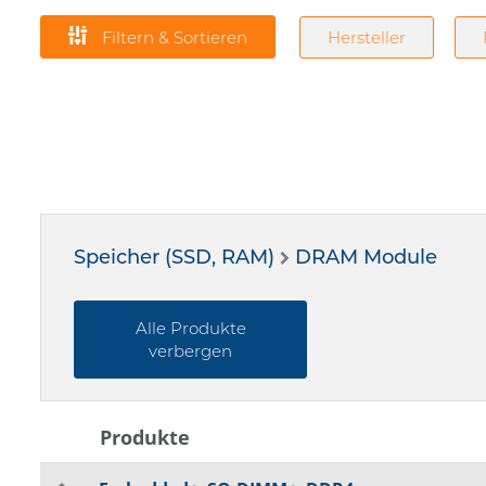
Filtern & Sortieren
Hersteller
Speicher (SSD, RAM)
DRAM Module
Alle Produkte
[1Gx8 | 
verbergen
[213
Produkte